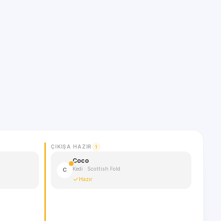
ÇIKIŞA HAZIR
1
Coco
Kedi · Scottish Fold
C
Hazır