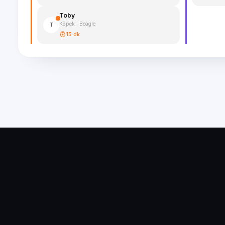
Toby
Köpek · Beagle
T
15 dk