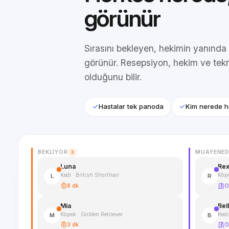
görünür
Sırasını bekleyen, hekimin yanında
görünür. Resepsiyon, hekim ve tek
olduğunu bilir.
Hastalar tek panoda
Kim nerede 
BEKLIYOR
MUAYENED
3
Luna
Re
Kedi · British Shorthair
Köp
L
R
8 dk
O
Mia
Bel
Köpek · Golden Retriever
Kedi
M
B
3 dk
O