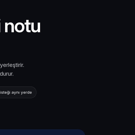
i notu
rleştirir.
durur.
 isteği aynı yerde