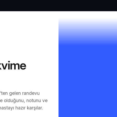
kvime
t’ten gelen randevu
ne olduğunu, notunu ve
astayı hazır karşılar.