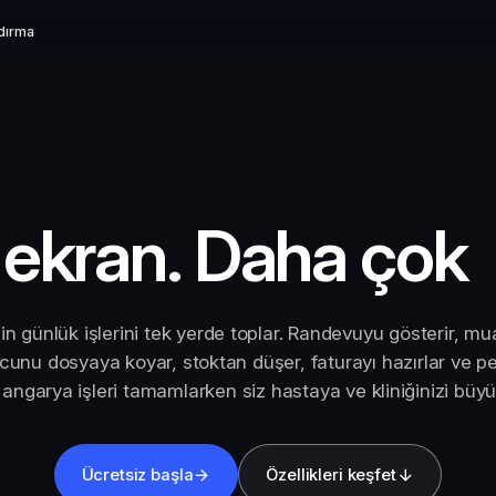
ndırma
 ekran. Daha çok
ğin günlük işlerini tek yerde toplar. Randevuyu gösterir, 
ucunu dosyaya koyar, stoktan düşer, faturayı hazırlar ve p
a angarya işleri tamamlarken siz hastaya ve kliniğinizi bü
Ücretsiz başla
Özellikleri keşfet