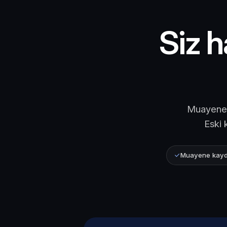
Siz h
Muayenede
Eski 
Muayene kayd