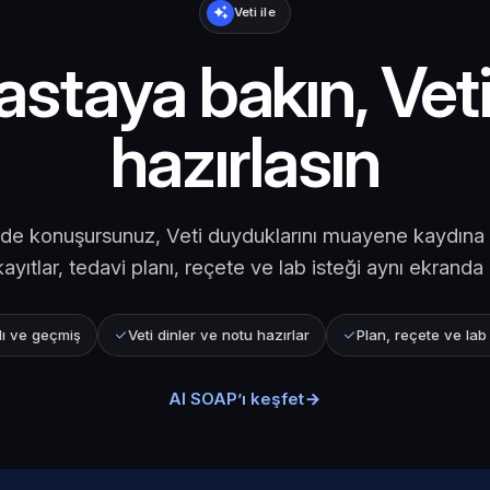
Veti ile
astaya bakın, Vet
hazırlasın
 konuşursunuz, Veti duyduklarını muayene kaydına ye
kayıtlar, tedavi planı, reçete ve lab isteği aynı ekranda 
ı ve geçmiş
Veti dinler ve notu hazırlar
Plan, reçete ve lab
AI SOAP’ı keşfet