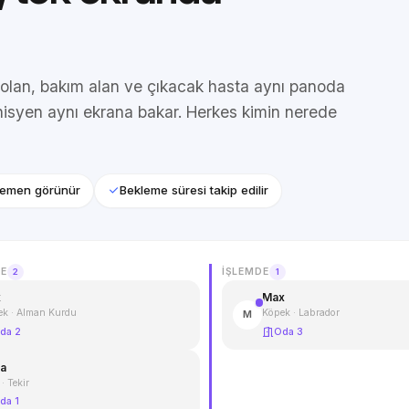
 olan, bakım alan ve çıkacak hasta aynı panoda
nisyen aynı ekrana bakar. Herkes kimin nerede
hemen görünür
Bekleme süresi takip edilir
E
İŞLEMDE
2
1
x
Max
ek · Alman Kurdu
Köpek · Labrador
M
da 2
Oda 3
la
 · Tekir
da 1