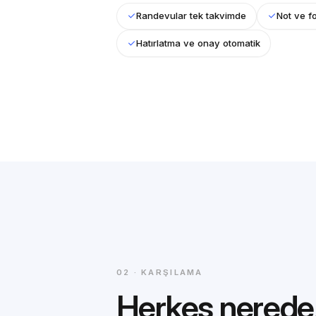
Randevular tek takvimde
Not ve f
Hatırlatma ve onay otomatik
02 · KARŞILAMA
Herkes nerede,