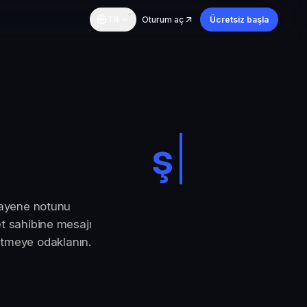
TR
Oturum aç
Ücretsiz başla
şefkat
|
muayene notunu
et sahibine mesajı
yütmeye odaklanın.