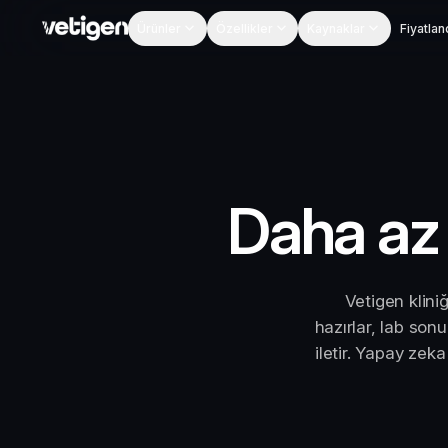
Ürünler
Özellikler
Kaynaklar
Fiyatla
Daha az
Vetigen klini
hazırlar, lab son
iletir. Yapay zek