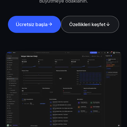
büyütmeye odaklanın.
Ücretsiz başla
Özellikleri keşfet