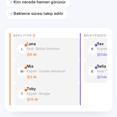
Kim nerede hemen görünür
Bekleme süresi takip edilir
BEKLIYOR
MUAYENEDE
3
2
Luna
Rex
Kedi · British Shorthair
Köpek · Alma
L
R
8 dk
Oda 2
Mia
Bella
Köpek · Golden Retriever
Kedi · Tekir
M
B
3 dk
Oda 1
Toby
Köpek · Beagle
T
15 dk