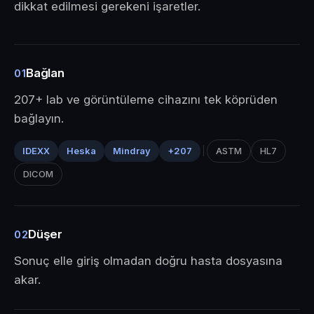
dikkat edilmesi gerekeni işaretler.
Bağlan
01
207+ lab ve görüntüleme cihazını tek köprüden
bağlayın.
IDEXX
Heska
Mindray
+207
ASTM
HL7
DICOM
Düşer
02
Sonuç elle giriş olmadan doğru hasta dosyasına
akar.