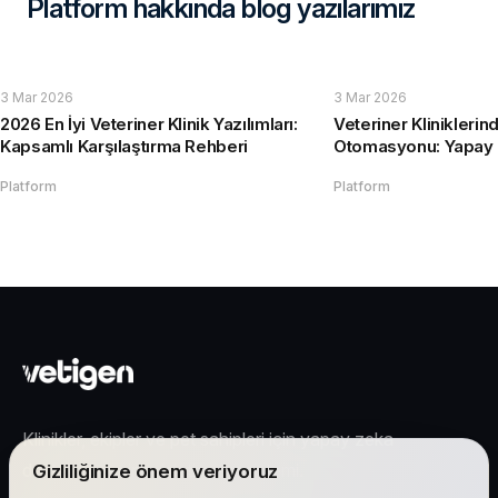
Platform hakkında blog yazılarımız
3 Mar 2026
3 Mar 2026
2026 En İyi Veteriner Klinik Yazılımları:
Veteriner Kliniklerind
Kapsamlı Karşılaştırma Rehberi
Otomasyonu: Yapay Z
Saat Tasarruf
Platform
Platform
Klinikler, ekipler ve pet sahipleri için yapay zeka
destekli veteriner işletim ekosistemi.
Gizliliğinize önem veriyoruz