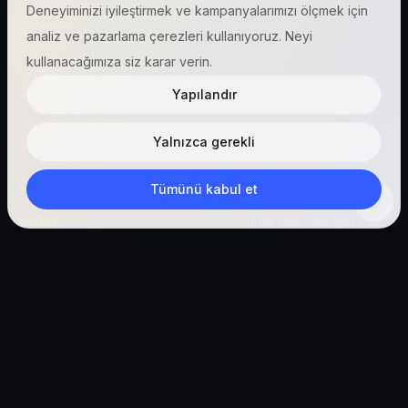
Deneyiminizi iyileştirmek ve kampanyalarımızı ölçmek için
Türkiye (Türkçe)
analiz ve pazarlama çerezleri kullanıyoruz. Neyi
hello@vetigen.com
kullanacağımıza siz karar verin.
Oturum aç
Yapılandır
Yalnızca gerekli
Ürün
Kaynaklar
Özellikler
Blog
Tümünü kabul et
Cortex
Veteriner Hekimler İçin
PetConnect
Yöneticiler İçin
Vetigen Connect
Pet Sahipleri İçin
Ücretsiz başla
Şirket
Yasal