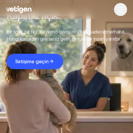
İLETIŞIM
Kapımız açık.
Bir soru, bir fikir, bir demo talebi — ya da sadece merhaba.
Hangi kanaldan gelirseniz gelin, gerçek bir insan yanıtlar.
İletişime geçin