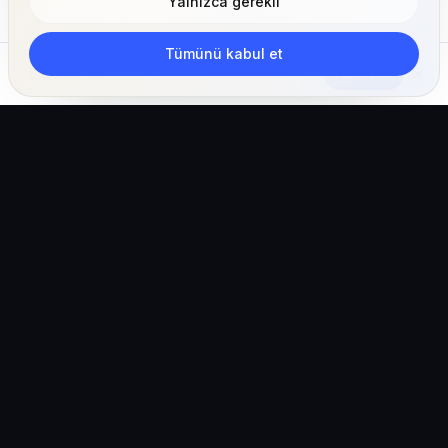
Yalnızca gerekli
Tümünü kabul et
Abone Ol
Klinikler, ekipler ve pet sahipleri için yapay zeka
destekli veteriner işletim ekosistemi.
Türkiye (Türkçe)
hello@vetigen.com
Oturum aç