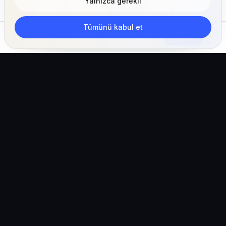
Yalnızca gerekli
Tümünü kabul et
Abone Ol
Klinikler, ekipler ve pet sahipleri için yapay zeka
destekli veteriner işletim ekosistemi.
Türkiye (Türkçe)
hello@vetigen.com
Oturum aç