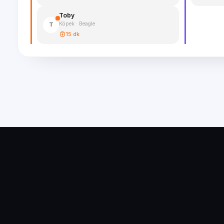
Toby
Köpek · Beagle
T
15 dk