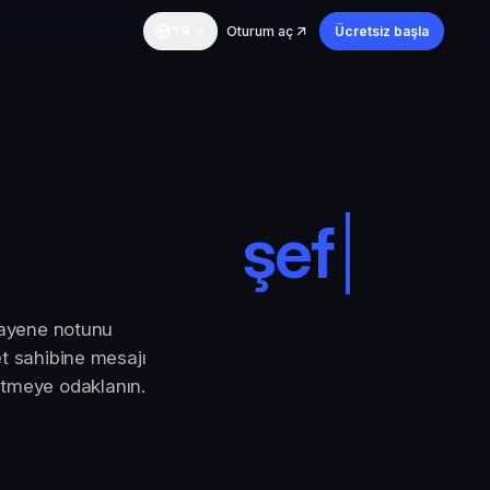
TR
Oturum aç
Ücretsiz başla
şefkat
|
muayene notunu
et sahibine mesajı
yütmeye odaklanın.