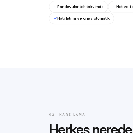
Randevular tek takvimde
Not ve f
Hatırlatma ve onay otomatik
02 · KARŞILAMA
Herkes nerede,