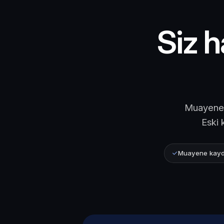
Siz h
Muayenede
Eski 
Muayene kayd