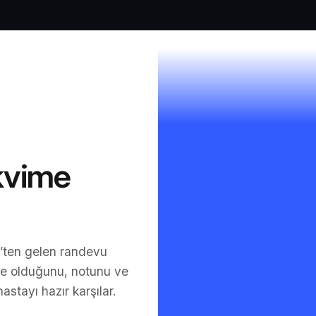
kvime
t’ten gelen randevu
ne olduğunu, notunu ve
astayı hazır karşılar.