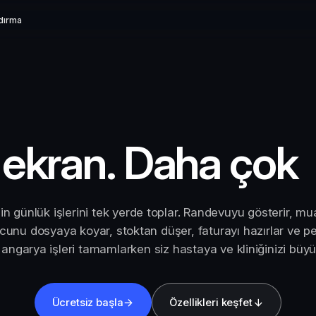
ndırma
 ekran. Daha çok
ğin günlük işlerini tek yerde toplar. Randevuyu gösterir, 
ucunu dosyaya koyar, stoktan düşer, faturayı hazırlar ve p
a angarya işleri tamamlarken siz hastaya ve kliniğinizi bü
Ücretsiz başla
Özellikleri keşfet