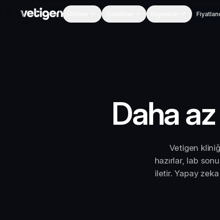
Ürünler
Özellikler
Kaynaklar
Fiyatla
Daha az
Vetigen klini
hazırlar, lab son
iletir. Yapay zek