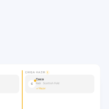
ÇIKIŞA HAZIR
1
Coco
Kedi · Scottish Fold
C
Hazır