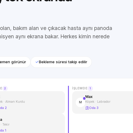
 olan, bakım alan ve çıkacak hasta aynı panoda
nisyen aynı ekrana bakar. Herkes kimin nerede
hemen görünür
Bekleme süresi takip edilir
E
İŞLEMDE
2
1
x
Max
ek · Alman Kurdu
Köpek · Labrador
M
da 2
Oda 3
la
 · Tekir
da 1