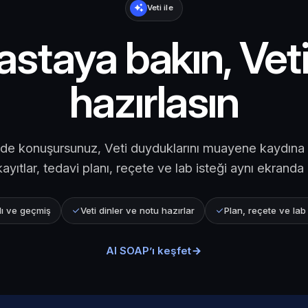
Veti ile
astaya bakın, Vet
hazırlasın
 konuşursunuz, Veti duyduklarını muayene kaydına ye
kayıtlar, tedavi planı, reçete ve lab isteği aynı ekranda 
ı ve geçmiş
Veti dinler ve notu hazırlar
Plan, reçete ve lab
AI SOAP’ı keşfet