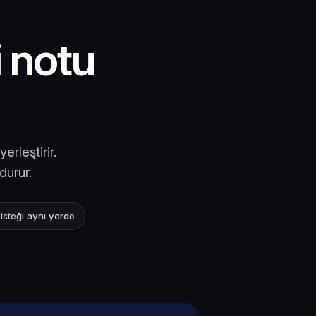
i notu
rleştirir.
durur.
 isteği aynı yerde