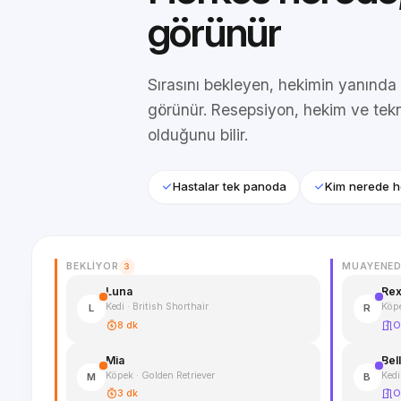
görünür
Sırasını bekleyen, hekimin yanında
görünür. Resepsiyon, hekim ve tek
olduğunu bilir.
Hastalar tek panoda
Kim nerede 
BEKLIYOR
MUAYENED
3
Luna
Re
Kedi · British Shorthair
Köp
L
R
8 dk
O
Mia
Bel
Köpek · Golden Retriever
Kedi
M
B
3 dk
O