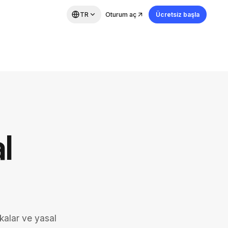
TR
Oturum aç
Ücretsiz başla
l
kalar ve yasal