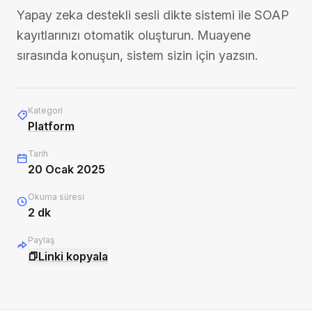
Yapay zeka destekli sesli dikte sistemi ile SOAP
kayıtlarınızı otomatik oluşturun. Muayene
sırasında konuşun, sistem sizin için yazsın.
Kategori
Platform
Tarih
20 Ocak 2025
Okuma süresi
2
dk
Paylaş
Linki kopyala