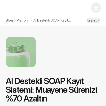
Blog
Platform
AI Destekli SOAP Kayıt Sistemi: Muayene Sürenizi %70 Azaltın
Keşfet
AI Destekli SOAP Kayıt
Sistemi: Muayene Sürenizi
%70 Azaltın