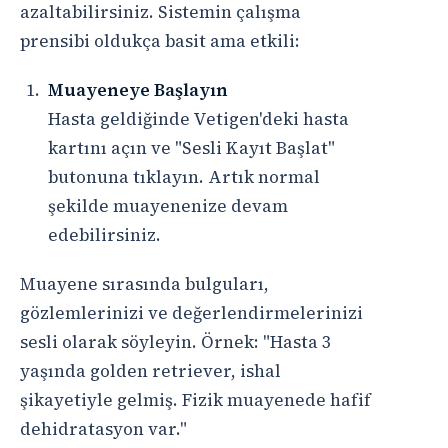
azaltabilirsiniz. Sistemin çalışma
prensibi oldukça basit ama etkili:
Muayeneye Başlayın
Hasta geldiğinde Vetigen'deki hasta
kartını açın ve "Sesli Kayıt Başlat"
butonuna tıklayın. Artık normal
şekilde muayenenize devam
edebilirsiniz.
Muayene sırasında bulguları,
gözlemlerinizi ve değerlendirmelerinizi
sesli olarak söyleyin. Örnek: "Hasta 3
yaşında golden retriever, ishal
şikayetiyle gelmiş. Fizik muayenede hafif
dehidratasyon var."