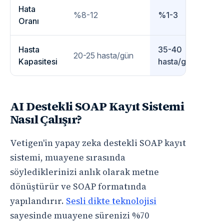
Hata
%8-12
%1-3
Oranı
Hasta
35-40
20-25 hasta/gün
Kapasitesi
hasta/gün
AI Destekli SOAP Kayıt Sistemi
Nasıl Çalışır?
Vetigen'in yapay zeka destekli SOAP kayıt
sistemi, muayene sırasında
söylediklerinizi anlık olarak metne
dönüştürür ve SOAP formatında
yapılandırır.
Sesli dikte teknolojisi
sayesinde muayene sürenizi %70