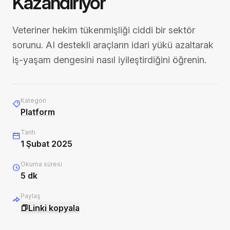
Kazandırıyor
Veteriner hekim tükenmişliği ciddi bir sektör
sorunu. AI destekli araçların idari yükü azaltarak
iş-yaşam dengesini nasıl iyileştirdiğini öğrenin.
Kategori
Platform
Tarih
1 Şubat 2025
Okuma süresi
5
dk
Paylaş
Linki kopyala