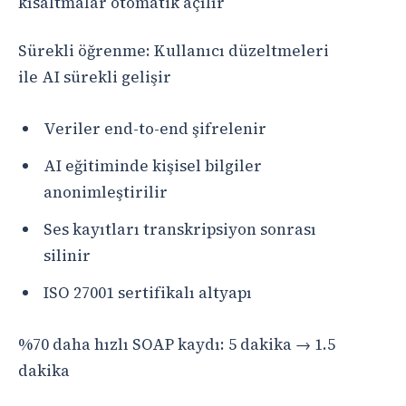
kısaltmalar otomatik açılır
Sürekli öğrenme: Kullanıcı düzeltmeleri
ile AI sürekli gelişir
Veriler end-to-end şifrelenir
AI eğitiminde kişisel bilgiler
anonimleştirilir
Ses kayıtları transkripsiyon sonrası
silinir
ISO 27001 sertifikalı altyapı
%70 daha hızlı SOAP kaydı: 5 dakika → 1.5
dakika