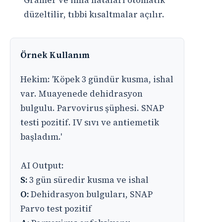
Gramer ve imla hataları otomatik
düzeltilir, tıbbi kısaltmalar açılır.
Örnek Kullanım
Hekim: 'Köpek 3 gündür kusma, ishal
var. Muayenede dehidrasyon
bulgulu. Parvovirus şüphesi. SNAP
testi pozitif. IV sıvı ve antiemetik
başladım.'
AI Output:
S:
3 gün süredir kusma ve ishal
O:
Dehidrasyon bulguları, SNAP
Parvo test pozitif