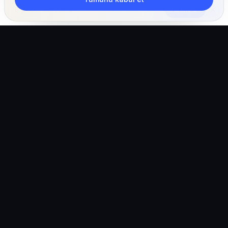
Abone Ol
Klinikler, ekipler ve pet sahipleri için yapay zeka
destekli veteriner işletim ekosistemi.
Türkiye (Türkçe)
hello@vetigen.com
Oturum aç