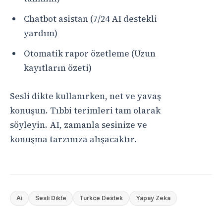
Chatbot asistan (7/24 AI destekli
yardım)
Otomatik rapor özetleme (Uzun
kayıtların özeti)
Sesli dikte kullanırken, net ve yavaş
konuşun. Tıbbi terimleri tam olarak
söyleyin. AI, zamanla sesinize ve
konuşma tarzınıza alışacaktır.
Ai
Sesli Dikte
Turkce Destek
Yapay Zeka