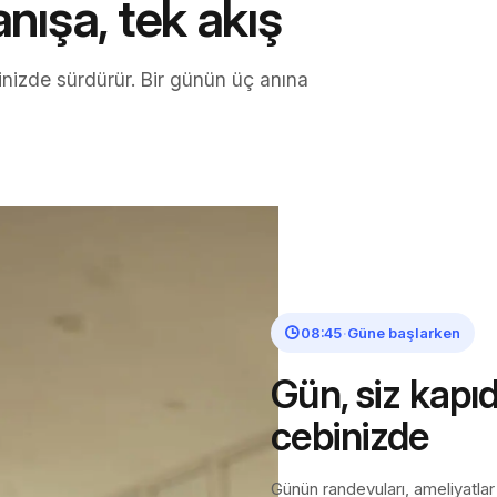
ışa, tek akış
nizde sürdürür. Bir günün üç anına
08:45
·
Güne başlarken
Gün, siz kap
cebinizde
Günün randevuları, ameliyatlar