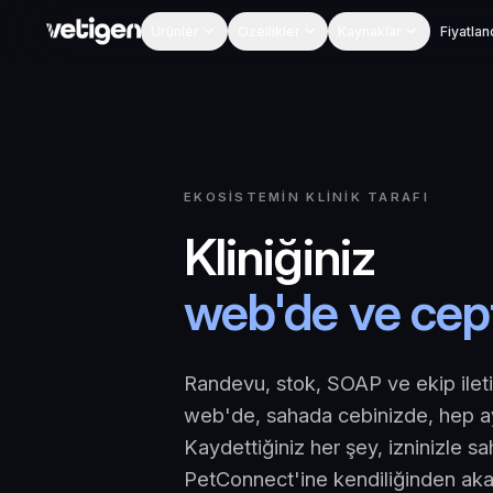
Ürünler
Özellikler
Kaynaklar
Fiyatla
EKOSISTEMIN KLINIK TARAFI
Kliniğiniz
web'de ve cep
Randevu, stok, SOAP ve ekip ile
web'de, sahada cebinizde, hep ay
Kaydettiğiniz her şey, izninizle sa
PetConnect'ine kendiliğinden aka