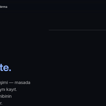
ndırma
te.
tişimi — masada
nı kayıt.
hibinin
r.