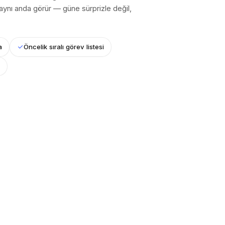
ynı anda görür — güne sürprizle değil,
a
Öncelik sıralı görev listesi
e