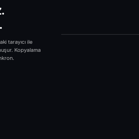
.
.
i tarayıcı ile
nuşur. Kopyalama
nkron.