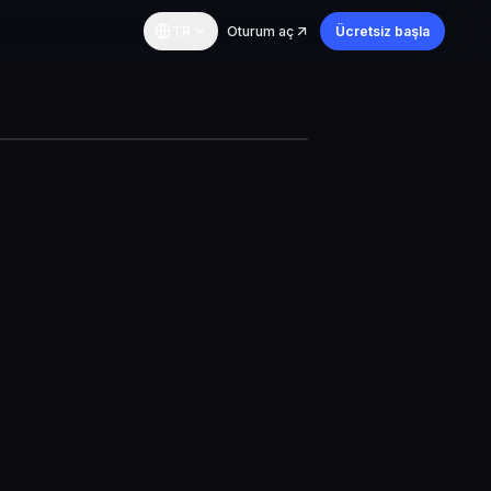
TR
Oturum aç
Ücretsiz başla