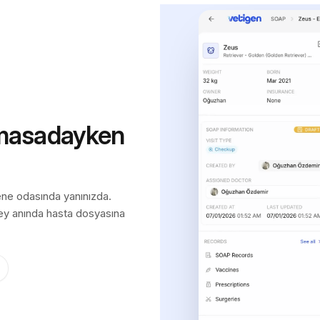
 masadayken
ene odasında yanınızda.
ey anında hasta dosyasına