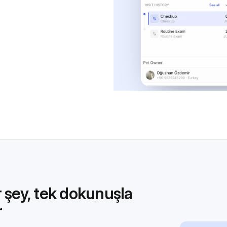
r şey, tek dokunuşla
r