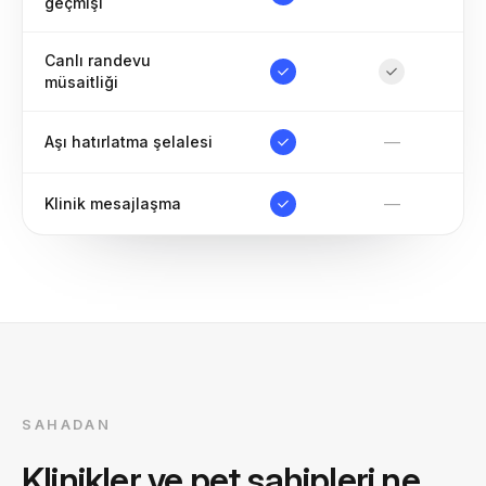
geçmişi
Canlı randevu
müsaitliği
—
Aşı hatırlatma şelalesi
—
Klinik mesajlaşma
SAHADAN
Klinikler ve pet sahipleri ne