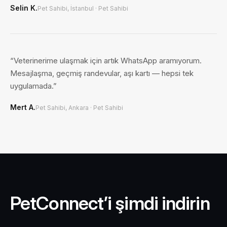
Selin K.
Pet Sahibi, İstanbul
·
Pet Sahibi
“
Veterinerime ulaşmak için artık WhatsApp aramıyorum.
Mesajlaşma, geçmiş randevular, aşı kartı — hepsi tek
uygulamada.
”
Mert A.
Pet Sahibi, Ankara
·
Pet Sahibi
PetConnect’i şimdi indirin