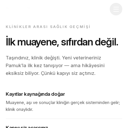
KLINIKLER ARASI SAĞLIK GEÇMIŞI
İlk muayene, sıfırdan değil.
Taşındınız, klinik değişti. Yeni veterineriniz
Pamuk’la ilk kez tanışıyor — ama hikâyesini
eksiksiz biliyor. Çünkü kapıyı siz açtınız.
Kayıtlar kaynağında doğar
Muayene, aşı ve sonuçlar kliniğin gerçek sisteminden gelir;
klinik onaylıdır.
Kapıyı siz açarsınız
İndir