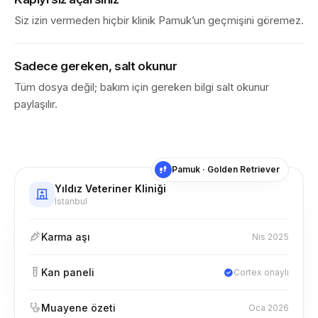
App Store
Siz izin vermeden hiçbir klinik Pamuk’un geçmişini göremez.
İndir
Google Play
Sadece gereken, salt okunur
Tüm dosya değil; bakım için gereken bilgi salt okunur
paylaşılır.
Pamuk · Golden Retriever
Yıldız Veteriner Kliniği
İstanbul
Karma aşı
Nis 2025
Kan paneli
Cortex onaylı
Muayene özeti
Oca 2026