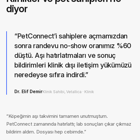
diyor
“
PetConnect’i sahiplere açmamızdan
sonra randevu no-show oranımız %60
düştü. Aşı hatırlatmaları ve sonuç
bildirimleri klinik dışı iletişim yükümüzü
neredeyse sıfıra indirdi.
”
Dr. Elif Demir
Klinik Sahibi, Vetallica
·
Klinik
“
Köpeğimin aşı takvimini tamamen unutmuştum.
PetConnect zamanında hatırlattı; lab sonuçları çıkar çıkmaz
bildirim aldım. Dosyası hep cebimde.
”