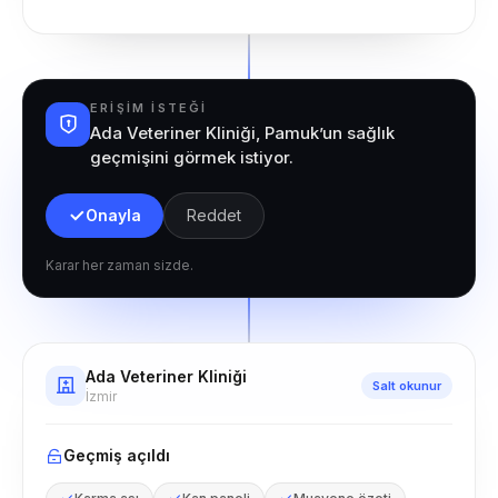
ERIŞIM ISTEĞI
Ada Veteriner Kliniği, Pamuk’un sağlık
geçmişini görmek istiyor.
Onayla
Reddet
Karar her zaman sizde.
Ada Veteriner Kliniği
Salt okunur
İzmir
Geçmiş açıldı