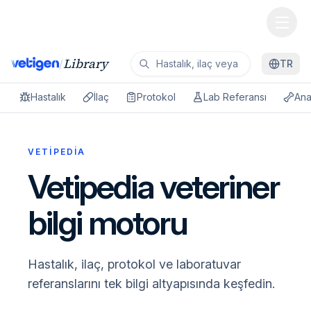
Library
/
TR
Hastalık
İlaç
Protokol
Lab Referansı
Ana
VETIPEDIA
Vetipedia veteriner
bilgi motoru
Hastalık, ilaç, protokol ve laboratuvar
referanslarını tek bilgi altyapısında keşfedin.