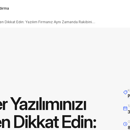
ndırma
Veteriner Yazılımınızı Seçerken Dikkat Edin: Yazılım Firmanız Aynı Zamanda Rakibiniz Olabilir
K
r Yazılımınızı
P
T
3
n Dikkat Edin:
O