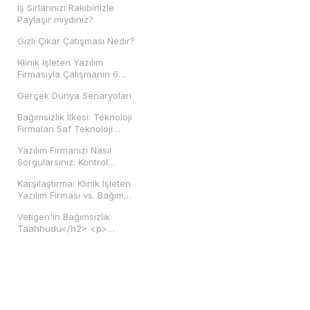
İş Sırlarınızı Rakibinizle
Paylaşır mıydınız?
Gizli Çıkar Çatışması Nedir?
Klinik İşleten Yazılım
Firmasıyla Çalışmanın 6
Riski
Gerçek Dünya Senaryoları
Bağımsızlık İlkesi: Teknoloji
Firmaları Saf Teknoloji
Şirketi Olmalıdır
Yazılım Firmanızı Nasıl
Sorgularsınız: Kontrol
Listesi
Karşılaştırma: Klinik İşleten
Yazılım Firması vs. Bağımsız
Yazılım Sağlayıcısı
Vetigen'in Bağımsızlık
Taahhüdü</h2> <p>
Vetigen, saf bir teknoloji
şirketidir. Veteriner kliniği
işletmiyoruz, klinik
zincirinde finansal
çıkarımız yok ve veteriner
hizmet pazarında sizinle