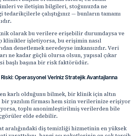
imleri ve iletişim bilgileri, stoğunuzda ne
i tedarikçilerle çalıştığınız — bunların tamamı
ıdır.
knik olarak bu verilere erişebilir durumdaysa ve
klinikler işletiyorsa, bu erişimin nasıl
arıdan denetlemek neredeyse imkansızdır. Veri
arı ne kadar güçlü olursa olsun, yapısal çıkar
i başlı başına bir risk faktörüdür.
 Riski: Operasyonel Veriniz Stratejik Avantajlarına
n karlı olduğunu bilmek, bir klinik için altın
bir yazılım firması hem sizin verilerinize erişiyor
iyorsa, toplu anonimleştirilmiş verilerden bile
çgörüler elde edebilir.
at aralığındaki diş temizliği hizmetinin en yüksek
i yarattığını, hangi aşı paketlerinin en çok tercih