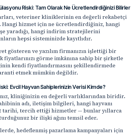
lasyonu Riski: Tam Olarak Ne Ücretlendirdiğinizi Bilirler
rları, veteriner kliniklerinin en değerli rekabetçi
. Hangi hizmet için ne ücretlendirdiğiniz, hangi
işe yaradığı, hangi indirim stratejilerini
nların hepsi sisteminizde kayıtlıdır.
et gösteren ve yazılım firmanızın işlettiği bir
ak fiyatlarınızı görme imkânına sahip bir şirketle
lginin kendi fiyatlandırmasını şekillendirmede
garanti etmek mümkün değildir.
ki: Evcil Hayvan Sahiplerinizin Verisi Kimde?
ız, kliniğinizin en değerli varlıklarından biridir.
hibinin adı, iletişim bilgileri, hangi hayvanı
 tarihi, tercih ettiği hizmetler — bunlar yıllarca
urduğunuz bir ilişki ağını temsil eder.
ellerde, hedeflenmiş pazarlama kampanyaları için