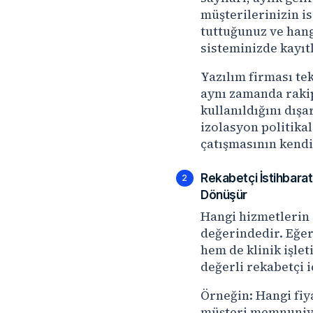
müşterilerinizin is
tuttuğunuz ve hang
sisteminizde kayıtl
Yazılım firması te
aynı zamanda rakip 
kullanıldığını dış
izolasyon politikal
çatışmasının kendis
Rekabetçi İstihbarat
2
Dönüşür
Hangi hizmetlerin e
değerindedir. Eğer 
hem de klinik işlet
değerli rekabetçi i
Örneğin: Hangi fiy
müşteri memnuniyet