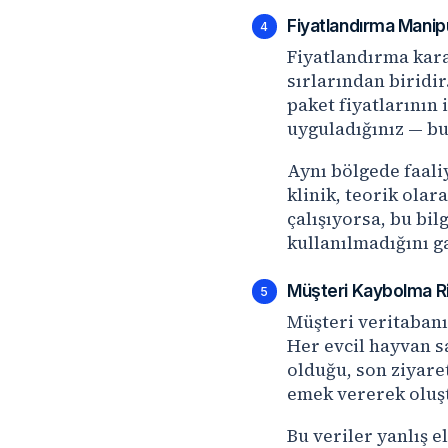
Fiyatlandırma Manipü
4
Fiyatlandırma kara
sırlarından biridir
paket fiyatlarının 
uyguladığınız — bu
Aynı bölgede faaliy
klinik, teorik olar
çalışıyorsa, bu bi
kullanılmadığını 
Müşteri Kaybolma Ris
5
Müşteri veritabanın
Her evcil hayvan sa
olduğu, son ziyaret
emek vererek oluşt
Bu veriler yanlış 