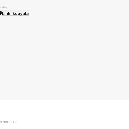
aylaş
Linki kopyala
İÇINDEKILER