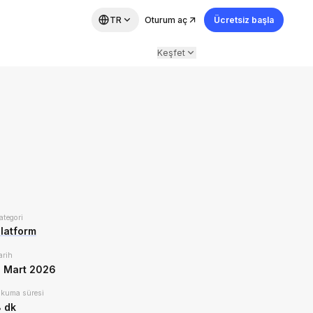
TR
Oturum aç
Ücretsiz başla
Keşfet
ategori
latform
arih
 Mart 2026
kuma süresi
8
dk