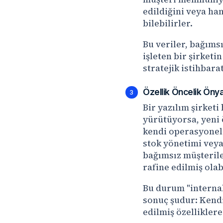
edildiğini veya han
bilebilirler.
Bu veriler, bağımsı
işleten bir şirketi
stratejik istihbara
Özellik Öncelik Önyar
3
Bir yazılım şirket
yürütüyorsa, yeni 
kendi operasyonel 
stok yönetimi veya 
bağımsız müşterile
rafine edilmiş olabi
Bu durum "internal
sonuç şudur: Kendi
edilmiş özelliklere