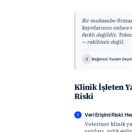
Bir muhasebe firması,
kayıtlarınızı onlara
farklı değildir. Tekno
— rakibiniz değil.
B
Bağımsız Yazılım Seçimi
Klinik İşleten 
Riski
Veri Erişimi Riski: H
1
Veteriner klinik ya
sayıları, aylık gel